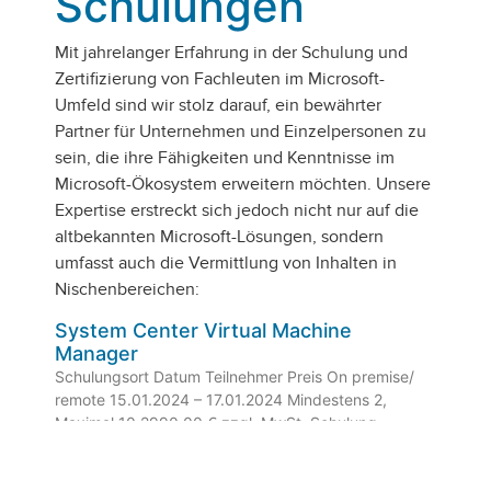
Schulungen
Wir, die CWD-Solution
GmbH, verbinden
technologische und
Mit jahrelanger Erfahrung in der Schulung und
betriebswirtschaftliche
Zertifizierung von Fachleuten im Microsoft-
Kompetenz mit
detailliertem
Umfeld sind wir stolz darauf, ein bewährter
Branchenwissen, um
Partner für Unternehmen und Einzelpersonen zu
Ihnen zukunftssichere,
sein, die ihre Fähigkeiten und Kenntnisse im
integrierte und genau
auf Ihre Anforderungen
Microsoft-Ökosystem erweitern möchten. Unsere
zugeschnittene IT-
Expertise erstreckt sich jedoch nicht nur auf die
Lösungen, zu
altbekannten Microsoft-Lösungen, sondern
garantieren. Dass dabei
partnerschaftliche
umfasst auch die Vermittlung von Inhalten in
Zusammenarbeit,
Nischenbereichen:
Zuverlässigkeit und
Fairness fester
System Center Virtual Machine
Bestandteil unserer
Manager
Arbeit sind, bestätigen
Schulungsort Datum Teilnehmer Preis On premise/
Ihnen unsere vielen
remote 15.01.2024 – 17.01.2024 Mindestens 2,
langjährigen
Kundenbeziehungen.
Maximal 10 2990,00 € zzgl. MwSt. Schulung
anfragen Remote 15.04.2024 – 17.04.2024
Mindestens 2, Maximal 10 2990,00 €
Wer wir sind