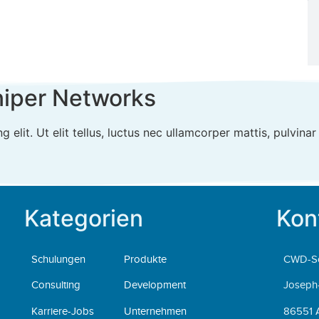
niper Networks
elit. Ut elit tellus, luctus nec ullamcorper mattis, pulvinar
Kategorien
Kon
Schulungen
Produkte
CWD-S
Consulting
Development
Joseph-
Karriere-Jobs
Unternehmen
86551 