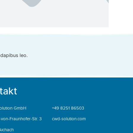
 dapibus leo.
takt
olution GmbH
+49 8251 86503
von-Fraunhofer-Str. 3
cwd-solution.com
Aichach