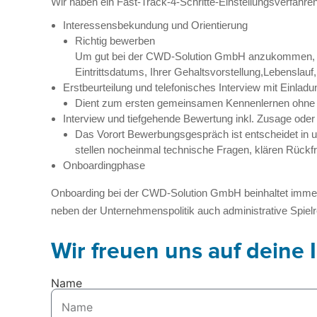
Wir haben ein Fast-Track-4-Schritte-Einstellungsverfahren
Interessensbekundung und Orientierung
Richtig bewerben
Um gut bei der CWD-Solution GmbH anzukommen, soll
Eintrittsdatums, Ihrer Gehaltsvorstellung,Lebenslauf
Erstbeurteilung und telefonisches Interview mit Einlad
Dient zum ersten gemeinsamen Kennenlernen ohne f
Interview und tiefgehende Bewertung inkl. Zusage ode
Das Vorort Bewerbungsgespräch ist entscheidet in
stellen nocheinmal technische Fragen, klären Rüc
Onboardingphase
Onboarding bei der CWD-Solution GmbH beinhaltet immer d
neben der Unternehmenspolitik auch administrative Spiel
Wir freuen uns auf deine 
Name